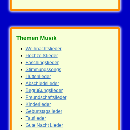
Themen Musik
Weihnachtslieder
Hochzeitslieder
Faschingslieder
Stimmungssongs
Hüttenlieder
Abschiedslieder
Begrüßungslieder
Freundschaftslieder
Kinderlieder
Geburtstagslieder
Tauflieder
Gute Nacht Lieder