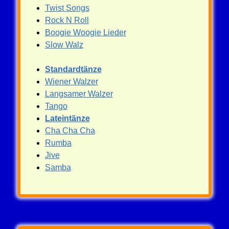
Twist Songs
Rock N Roll
Boogie Woogie Lieder
Slow Walz
Standardtänze
Wiener Walzer
Langsamer Walzer
Tango
Lateintänze
Cha Cha Cha
Rumba
Jive
Samba