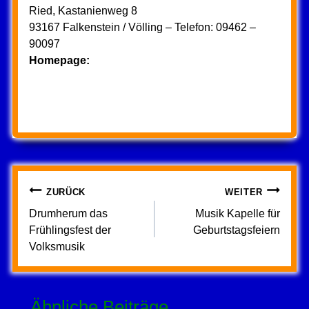
Ried, Kastanienweg 8
93167 Falkenstein / Völling – Telefon: 09462 –
90097
Homepage:
Beitragsnavigation
ZURÜCK
WEITER
Drumherum das
Musik Kapelle für
Frühlingsfest der
Geburtstagsfeiern
Volksmusik
Ähnliche Beiträge