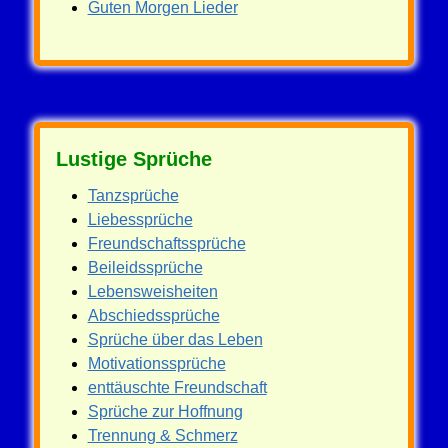
Guten Morgen Lieder
Lustige Sprüche
Tanzsprüche
Liebessprüche
Freundschaftssprüche
Beileidssprüche
Lebensweisheiten
Abschiedssprüche
Sprüche über das Leben
Motivationssprüche
enttäuschte Freundschaft
Sprüche zur Hoffnung
Trennung & Schmerz