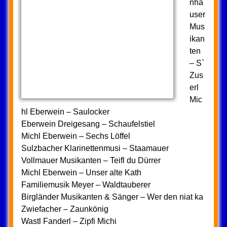
nha
user
Mus
ikan
ten
– S`
Zus
erl
Mic
hl Eberwein – Saulocker
Eberwein Dreigesang – Schaufelstiel
Michl Eberwein – Sechs Löffel
Sulzbacher Klarinettenmusi – Staamauer
Vollmauer Musikanten – Teifl du Dürrer
Michl Eberwein – Unser alte Kath
Familiemusik Meyer – Waldtauberer
Birgländer Musikanten & Sänger – Wer den niat ka
Zwiefacher – Zaunkönig
Wastl Fanderl – Zipfi Michi