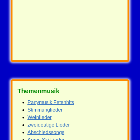
Themenmusik
Partymusik Fetenhits
Stimmunglieder
Weinlieder
zweideutige Lieder
Abschiedssongs
Apres Ski Lieder