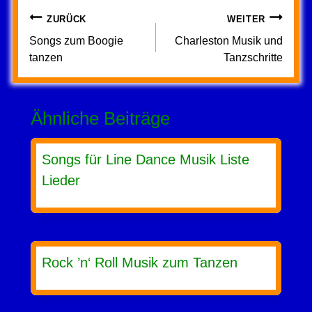
Beitragsnavigation
ZURÜCK
WEITER
Songs zum Boogie
Charleston Musik und
tanzen
Tanzschritte
Ähnliche Beiträge
Songs für Line Dance Musik Liste
Lieder
Rock ’n‘ Roll Musik zum Tanzen