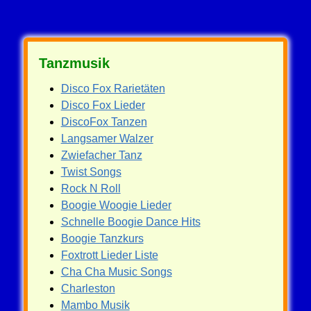
Tanzmusik
Disco Fox Rarietäten
Disco Fox Lieder
DiscoFox Tanzen
Langsamer Walzer
Zwiefacher Tanz
Twist Songs
Rock N Roll
Boogie Woogie Lieder
Schnelle Boogie Dance Hits
Boogie Tanzkurs
Foxtrott Lieder Liste
Cha Cha Music Songs
Charleston
Mambo Musik