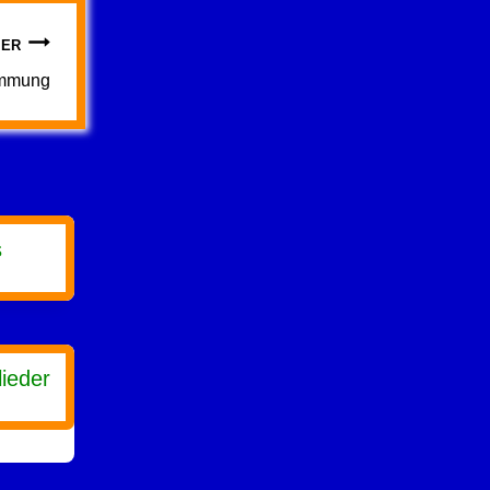
TER
timmung
s
lieder