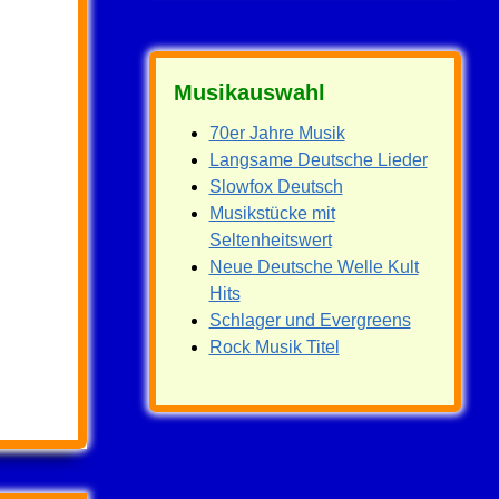
Musikauswahl
70er Jahre Musik
Langsame Deutsche Lieder
Slowfox Deutsch
Musikstücke mit
Seltenheitswert
Neue Deutsche Welle Kult
Hits
Schlager und Evergreens
Rock Musik Titel