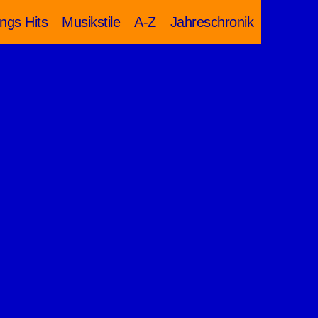
ngs Hits
Musikstile
A-Z
Jahreschronik