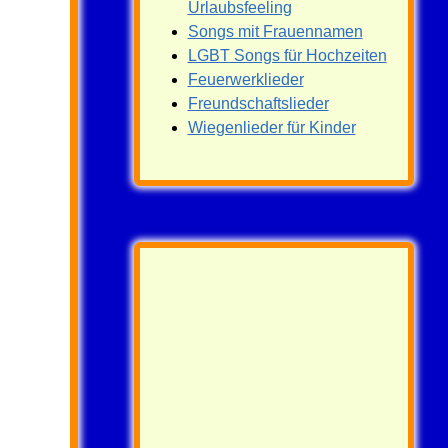
Urlaubsfeeling
Songs mit Frauennamen
LGBT Songs für Hochzeiten
Feuerwerklieder
Freundschaftslieder
Wiegenlieder für Kinder