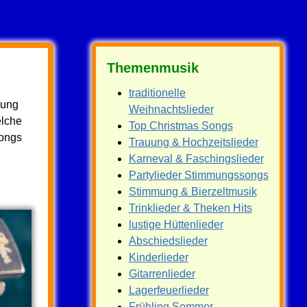
Themenmusik
traditionelle
mung
Weihnachtslieder
elche
Top Christmas Songs
songs
Trauung & Hochzeitslieder
Karneval & Faschingslieder
Partylieder Stimmungssongs
Stimmung & Bierzeltmusik
Trinklieder & Theken Hits
lustige Hüttenlieder
Abschiedslieder
Kinderlieder
Gitarrenlieder
Lagerfeuerlieder
Frühling Sommer