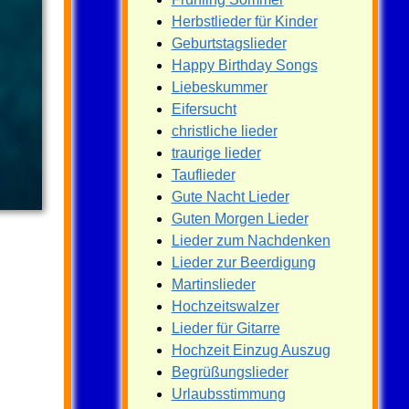
Herbstlieder für Kinder
Geburtstagslieder
Happy Birthday Songs
Liebeskummer
Eifersucht
christliche lieder
traurige lieder
Tauflieder
Gute Nacht Lieder
Guten Morgen Lieder
Lieder zum Nachdenken
Lieder zur Beerdigung
Martinslieder
Hochzeitswalzer
Lieder für Gitarre
Hochzeit Einzug Auszug
Begrüßungslieder
Urlaubsstimmung