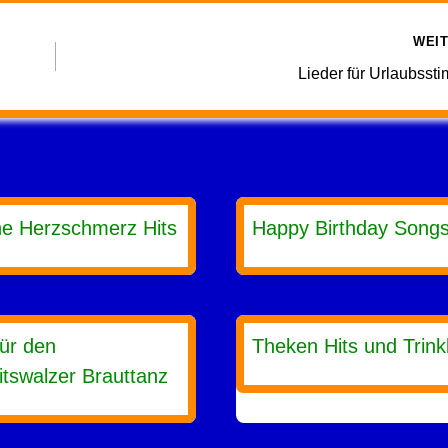
WEI
Lieder für Urlaubss
he Herzschmerz Hits
Happy Birthday Song
für den
Theken Hits und Trink
tswalzer Brauttanz