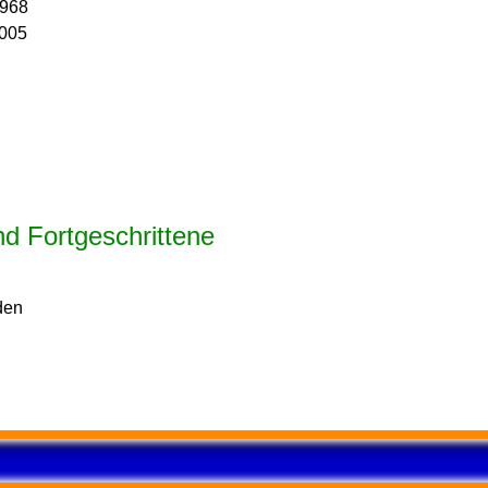
1968
005
d Fortgeschrittene
den